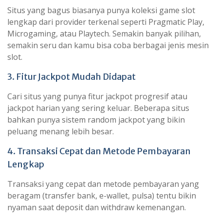
Situs yang bagus biasanya punya koleksi game slot
lengkap dari provider terkenal seperti Pragmatic Play,
Microgaming, atau Playtech. Semakin banyak pilihan,
semakin seru dan kamu bisa coba berbagai jenis mesin
slot.
3. Fitur Jackpot Mudah Didapat
Cari situs yang punya fitur jackpot progresif atau
jackpot harian yang sering keluar. Beberapa situs
bahkan punya sistem random jackpot yang bikin
peluang menang lebih besar.
4. Transaksi Cepat dan Metode Pembayaran
Lengkap
Transaksi yang cepat dan metode pembayaran yang
beragam (transfer bank, e-wallet, pulsa) tentu bikin
nyaman saat deposit dan withdraw kemenangan.