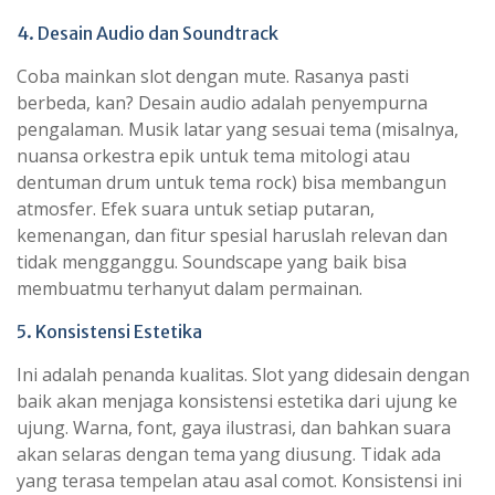
4. Desain Audio dan Soundtrack
Coba mainkan slot dengan mute. Rasanya pasti
berbeda, kan? Desain audio adalah penyempurna
pengalaman. Musik latar yang sesuai tema (misalnya,
nuansa orkestra epik untuk tema mitologi atau
dentuman drum untuk tema rock) bisa membangun
atmosfer. Efek suara untuk setiap putaran,
kemenangan, dan fitur spesial haruslah relevan dan
tidak mengganggu. Soundscape yang baik bisa
membuatmu terhanyut dalam permainan.
5. Konsistensi Estetika
Ini adalah penanda kualitas. Slot yang didesain dengan
baik akan menjaga konsistensi estetika dari ujung ke
ujung. Warna, font, gaya ilustrasi, dan bahkan suara
akan selaras dengan tema yang diusung. Tidak ada
yang terasa tempelan atau asal comot. Konsistensi ini