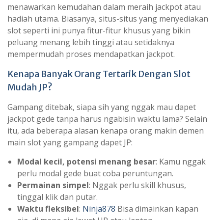
menawarkan kemudahan dalam meraih jackpot atau
hadiah utama. Biasanya, situs-situs yang menyediakan
slot seperti ini punya fitur-fitur khusus yang bikin
peluang menang lebih tinggi atau setidaknya
mempermudah proses mendapatkan jackpot.
Kenapa Banyak Orang Tertarik Dengan Slot
Mudah JP?
Gampang ditebak, siapa sih yang nggak mau dapet
jackpot gede tanpa harus ngabisin waktu lama? Selain
itu, ada beberapa alasan kenapa orang makin demen
main slot yang gampang dapet JP:
Modal kecil, potensi menang besar
: Kamu nggak
perlu modal gede buat coba peruntungan.
Permainan simpel
: Nggak perlu skill khusus,
tinggal klik dan putar.
Waktu fleksibel
:
Ninja878
Bisa dimainkan kapan