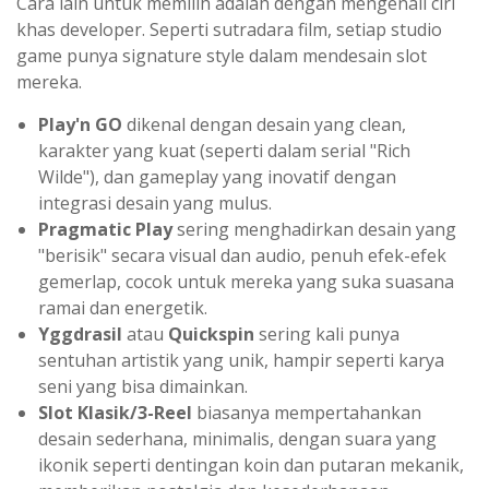
Cara lain untuk memilih adalah dengan mengenali ciri
khas developer. Seperti sutradara film, setiap studio
game punya signature style dalam mendesain slot
mereka.
Play'n GO
dikenal dengan desain yang clean,
karakter yang kuat (seperti dalam serial "Rich
Wilde"), dan gameplay yang inovatif dengan
integrasi desain yang mulus.
Pragmatic Play
sering menghadirkan desain yang
"berisik" secara visual dan audio, penuh efek-efek
gemerlap, cocok untuk mereka yang suka suasana
ramai dan energetik.
Yggdrasil
atau
Quickspin
sering kali punya
sentuhan artistik yang unik, hampir seperti karya
seni yang bisa dimainkan.
Slot Klasik/3-Reel
biasanya mempertahankan
desain sederhana, minimalis, dengan suara yang
ikonik seperti dentingan koin dan putaran mekanik,