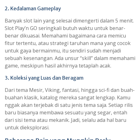
2. Kedalaman Gameplay
Banyak slot lain yang selesai dimengerti dalam 5 menit.
Slot Play’n GO seringkali butuh waktu untuk benar-
benar dikuasai. Memahami bagaimana cara memicu
fitur tertentu, atau strategi taruhan mana yang cocok
untuk gaya bermainmu, itu sendiri sudah menjadi
sebuah kesenangan. Ada unsur “skill” dalam memahami
game, meskipun hasil akhirnya tetaplah acak.
3. Koleksi yang Luas dan Beragam
Dari tema Mesir, Viking, fantasi, hingga sci-fi dan buah-
buahan klasik, katalog mereka sangat lengkap. Kamu
nggak akan terjebak di satu jenis tema saja. Setiap rilis
baru biasanya membawa sesuatu yang segar, entah
dari sisi tema atau mekanik. Jadi, selalu ada hal baru
untuk dieksplorasi.