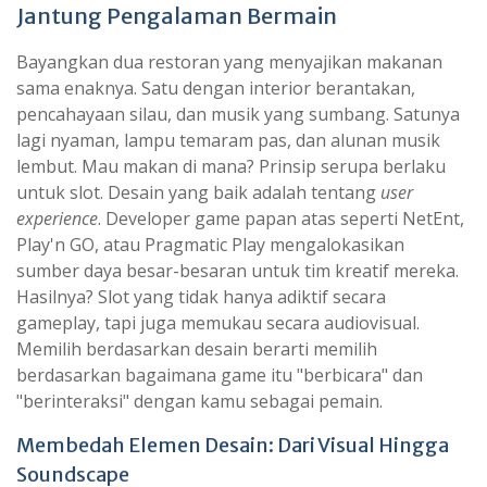
Jantung Pengalaman Bermain
Bayangkan dua restoran yang menyajikan makanan
sama enaknya. Satu dengan interior berantakan,
pencahayaan silau, dan musik yang sumbang. Satunya
lagi nyaman, lampu temaram pas, dan alunan musik
lembut. Mau makan di mana? Prinsip serupa berlaku
untuk slot. Desain yang baik adalah tentang
user
experience
. Developer game papan atas seperti NetEnt,
Play'n GO, atau Pragmatic Play mengalokasikan
sumber daya besar-besaran untuk tim kreatif mereka.
Hasilnya? Slot yang tidak hanya adiktif secara
gameplay, tapi juga memukau secara audiovisual.
Memilih berdasarkan desain berarti memilih
berdasarkan bagaimana game itu "berbicara" dan
"berinteraksi" dengan kamu sebagai pemain.
Membedah Elemen Desain: Dari Visual Hingga
Soundscape