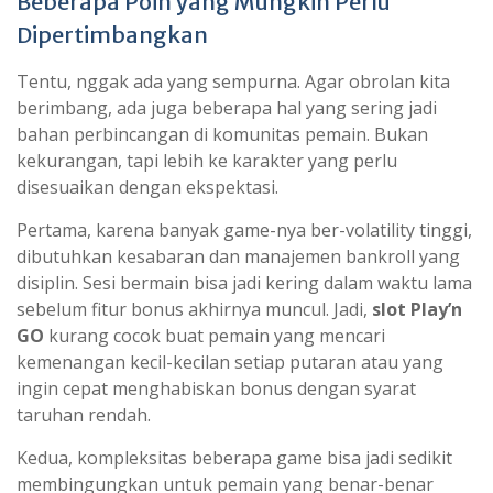
Beberapa Poin yang Mungkin Perlu
Dipertimbangkan
Tentu, nggak ada yang sempurna. Agar obrolan kita
berimbang, ada juga beberapa hal yang sering jadi
bahan perbincangan di komunitas pemain. Bukan
kekurangan, tapi lebih ke karakter yang perlu
disesuaikan dengan ekspektasi.
Pertama, karena banyak game-nya ber-volatility tinggi,
dibutuhkan kesabaran dan manajemen bankroll yang
disiplin. Sesi bermain bisa jadi kering dalam waktu lama
sebelum fitur bonus akhirnya muncul. Jadi,
slot Play’n
GO
kurang cocok buat pemain yang mencari
kemenangan kecil-kecilan setiap putaran atau yang
ingin cepat menghabiskan bonus dengan syarat
taruhan rendah.
Kedua, kompleksitas beberapa game bisa jadi sedikit
membingungkan untuk pemain yang benar-benar