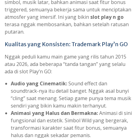
simbol, musik latar, bahkan animasi saat fitur bonus
triggered, semuanya bekerja sama untuk menciptakan
atmosfer yang imersif. Ini yang bikin
slot play n go
terasa nggak membosankan, bahkan setelah ratusan
putaran.
Kualitas yang Konsisten: Trademark Play’n GO
Nggak peduli kamu main game yang rilis tahun 2015
atau 2026, ada beberapa “tanda tangan” yang selalu
ada di slot Play’n GO:
Audio yang Cinematik:
Sound effect dan
soundtrack-nya itu detail banget. Nggak asal bunyi
“cling” saat menang. Setiap game punya tema musik
sendiri yang bikin kamu makin terhanyut.
Animasi yang Halus dan Bermakna:
Animasi di sini
fungsional dan estetik. Simbol Wild yang bergerak,
transformasi karakter saat fitur bonus, semuanya
halus dan nggak sekadar pemanis.