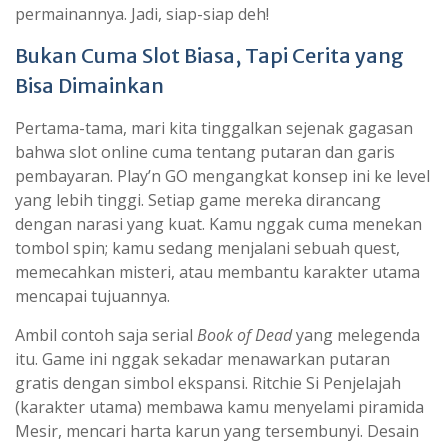
permainannya. Jadi, siap-siap deh!
Bukan Cuma Slot Biasa, Tapi Cerita yang
Bisa Dimainkan
Pertama-tama, mari kita tinggalkan sejenak gagasan
bahwa slot online cuma tentang putaran dan garis
pembayaran. Play’n GO mengangkat konsep ini ke level
yang lebih tinggi. Setiap game mereka dirancang
dengan narasi yang kuat. Kamu nggak cuma menekan
tombol spin; kamu sedang menjalani sebuah quest,
memecahkan misteri, atau membantu karakter utama
mencapai tujuannya.
Ambil contoh saja serial
Book of Dead
yang melegenda
itu. Game ini nggak sekadar menawarkan putaran
gratis dengan simbol ekspansi. Ritchie Si Penjelajah
(karakter utama) membawa kamu menyelami piramida
Mesir, mencari harta karun yang tersembunyi. Desain