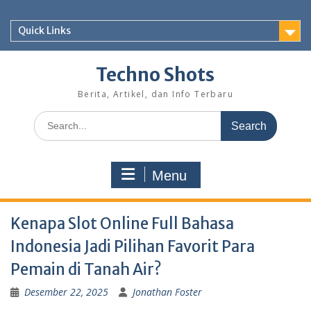
Skip
to
Quick Links
content
Techno Shots
Berita, Artikel, dan Info Terbaru
Search
for:
Menu
Kenapa Slot Online Full Bahasa
Indonesia Jadi Pilihan Favorit Para
Pemain di Tanah Air?
Desember 22, 2025
Jonathan Foster