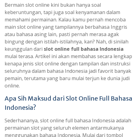
Bermain slot online kini bukan hanya soal
keberuntungan, tapi juga soal kenyamanan dalam
memahami permainan. Kalau kamu pernah mencoba
main slot online yang tampilannya berbahasa Inggris
atau bahasa asing lain, pasti pernah merasa agak
bingung dengan istilah-istilahnya, kan? Nah, di sinilah
keunggulan dari
slot online full bahasa Indonesia
mulai terasa. Artikel ini akan membahas secara lengkap
kenapa jenis slot online dengan tampilan dan instruksi
seluruhnya dalam bahasa Indonesia jadi favorit banyak
pemain, terutama yang baru mulai terjun ke dunia judi
online.
Apa Sih Maksud dari Slot Online Full Bahasa
Indonesia?
Sederhananya, slot online full bahasa Indonesia adalah
permainan slot yang seluruh elemen antarmukanya
menggunakan bahasa Indonesia. Mulai dari tombol