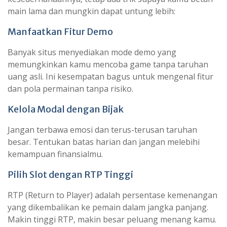
main lama dan mungkin dapat untung lebih:
Manfaatkan Fitur Demo
Banyak situs menyediakan mode demo yang
memungkinkan kamu mencoba game tanpa taruhan
uang asli. Ini kesempatan bagus untuk mengenal fitur
dan pola permainan tanpa risiko.
Kelola Modal dengan Bijak
Jangan terbawa emosi dan terus-terusan taruhan
besar. Tentukan batas harian dan jangan melebihi
kemampuan finansialmu.
Pilih Slot dengan RTP Tinggi
RTP (Return to Player) adalah persentase kemenangan
yang dikembalikan ke pemain dalam jangka panjang.
Makin tinggi RTP, makin besar peluang menang kamu.