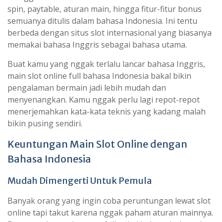
spin, paytable, aturan main, hingga fitur-fitur bonus
semuanya ditulis dalam bahasa Indonesia. Ini tentu
berbeda dengan situs slot internasional yang biasanya
memakai bahasa Inggris sebagai bahasa utama.
Buat kamu yang nggak terlalu lancar bahasa Inggris,
main slot online full bahasa Indonesia bakal bikin
pengalaman bermain jadi lebih mudah dan
menyenangkan. Kamu nggak perlu lagi repot-repot
menerjemahkan kata-kata teknis yang kadang malah
bikin pusing sendiri.
Keuntungan Main Slot Online dengan
Bahasa Indonesia
Mudah Dimengerti Untuk Pemula
Banyak orang yang ingin coba peruntungan lewat slot
online tapi takut karena nggak paham aturan mainnya.