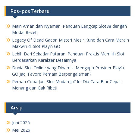
Pos-pos Terbaru
Main Aman dan Nyaman: Panduan Lengkap Slot88 dengan
Modal Receh
Legacy Of Dead Gacor: Misteri Mesir Kuno dan Cara Meraih
Maxwin di Slot Play’n GO
Lebih Dari Sekadar Putaran: Panduan Praktis Memilih Slot
Berdasarkan Karakter Desainnya
Dunia Slot Online yang Dinamis: Mengapa Provider Play’n
GO Jadi Favorit Pemain Berpengalaman?
Pernah Coba Judi Slot Mudah Jp? Ini Dia Cara Biar Cepat
Menang dan Gak Ribet!
Arsip
Juni 2026
Mei 2026