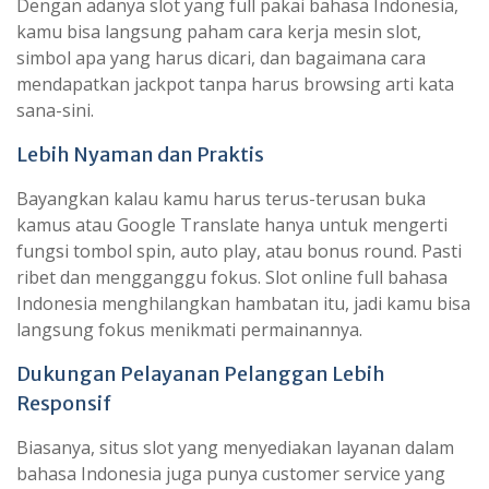
Dengan adanya slot yang full pakai bahasa Indonesia,
kamu bisa langsung paham cara kerja mesin slot,
simbol apa yang harus dicari, dan bagaimana cara
mendapatkan jackpot tanpa harus browsing arti kata
sana-sini.
Lebih Nyaman dan Praktis
Bayangkan kalau kamu harus terus-terusan buka
kamus atau Google Translate hanya untuk mengerti
fungsi tombol spin, auto play, atau bonus round. Pasti
ribet dan mengganggu fokus. Slot online full bahasa
Indonesia menghilangkan hambatan itu, jadi kamu bisa
langsung fokus menikmati permainannya.
Dukungan Pelayanan Pelanggan Lebih
Responsif
Biasanya, situs slot yang menyediakan layanan dalam
bahasa Indonesia juga punya customer service yang