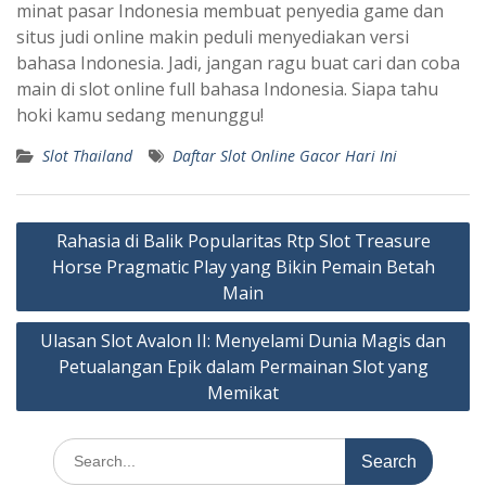
minat pasar Indonesia membuat penyedia game dan
situs judi online makin peduli menyediakan versi
bahasa Indonesia. Jadi, jangan ragu buat cari dan coba
main di slot online full bahasa Indonesia. Siapa tahu
hoki kamu sedang menunggu!
Slot Thailand
Daftar Slot Online Gacor Hari Ini
Navigasi
Rahasia di Balik Popularitas Rtp Slot Treasure
pos
Horse Pragmatic Play yang Bikin Pemain Betah
Main
Ulasan Slot Avalon II: Menyelami Dunia Magis dan
Petualangan Epik dalam Permainan Slot yang
Memikat
Search
for: