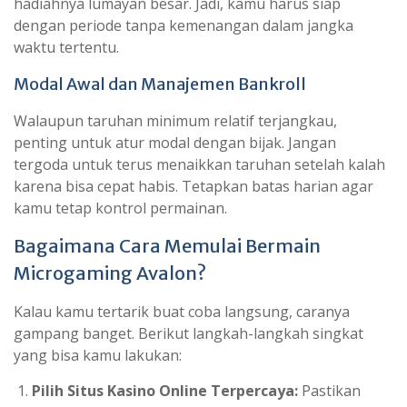
hadiahnya lumayan besar. Jadi, kamu harus siap
dengan periode tanpa kemenangan dalam jangka
waktu tertentu.
Modal Awal dan Manajemen Bankroll
Walaupun taruhan minimum relatif terjangkau,
penting untuk atur modal dengan bijak. Jangan
tergoda untuk terus menaikkan taruhan setelah kalah
karena bisa cepat habis. Tetapkan batas harian agar
kamu tetap kontrol permainan.
Bagaimana Cara Memulai Bermain
Microgaming Avalon?
Kalau kamu tertarik buat coba langsung, caranya
gampang banget. Berikut langkah-langkah singkat
yang bisa kamu lakukan:
Pilih Situs Kasino Online Terpercaya:
Pastikan