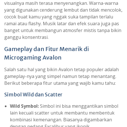
visualnya masih terasa menyenangkan. Warna-warna
yang digunakan cenderung lembut dan tidak mencolok,
cocok buat kamu yang nggak suka tampilan terlalu
ramai atau flashy. Musik latar dan efek suara juga pas
banget untuk membangun atmosfer mistis tanpa bikin
ganggu konsentrasi.
Gameplay dan Fitur Menarik di
Microgaming Avalon
Salah satu hal yang bikin Avalon tetap populer adalah
gameplay-nya yang simpel namun tetap menantang.
Berikut beberapa fitur utama yang wajib kamu tahu:
Simbol Wild dan Scatter
Wild Symbol:
Simbol ini bisa menggantikan simbol
lain kecuali scatter untuk membantu membentuk
kombinasi kemenangan. Biasanya digambarkan
dengan pedang Excalibur yang ikonik.