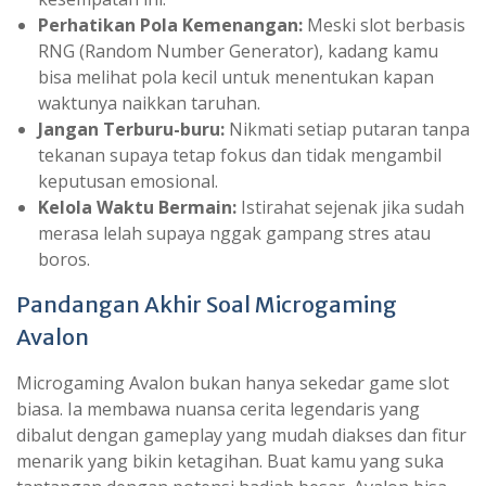
Perhatikan Pola Kemenangan:
Meski slot berbasis
RNG (Random Number Generator), kadang kamu
bisa melihat pola kecil untuk menentukan kapan
waktunya naikkan taruhan.
Jangan Terburu-buru:
Nikmati setiap putaran tanpa
tekanan supaya tetap fokus dan tidak mengambil
keputusan emosional.
Kelola Waktu Bermain:
Istirahat sejenak jika sudah
merasa lelah supaya nggak gampang stres atau
boros.
Pandangan Akhir Soal Microgaming
Avalon
Microgaming Avalon bukan hanya sekedar game slot
biasa. Ia membawa nuansa cerita legendaris yang
dibalut dengan gameplay yang mudah diakses dan fitur
menarik yang bikin ketagihan. Buat kamu yang suka