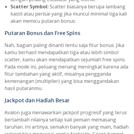
Scatter Symbol:
Scatter biasanya berupa lambang
kastil atau perisai yang jika muncul minimal tiga kali
akan memicu putaran bonus.
Putaran Bonus dan Free Spins
Nah, bagian paling dinanti tentu saja fitur bonus. Jika
kamu berhasil mendapatkan tiga atau lebih simbol
scatter, kamu akan mendapatkan sejumlah free spins.
Pada mode ini, peluang menang meningkat karena ada
fitur tambahan yang aktif, misalnya pengganda
kemenangan (multiplier) yang bisa menggandakan
hasil putaranmu.
Jackpot dan Hadiah Besar
Avalon juga menawarkan jackpot progresif yang terus
bertambah nilainya setiap kali pemain memasang
taruhan. Ini artinya, semakin banyak yang main, hadiah