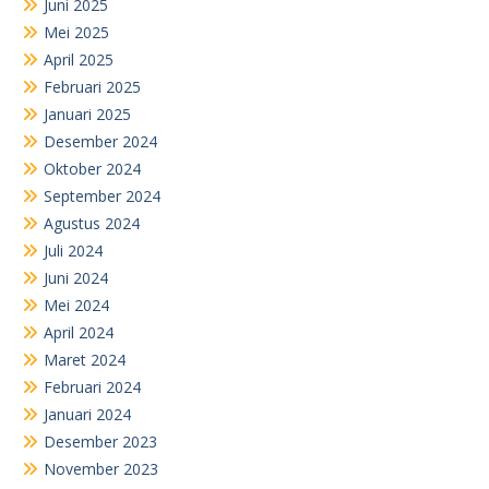
Juni 2025
Mei 2025
April 2025
Februari 2025
Januari 2025
Desember 2024
Oktober 2024
September 2024
Agustus 2024
Juli 2024
Juni 2024
Mei 2024
April 2024
Maret 2024
Februari 2024
Januari 2024
Desember 2023
November 2023