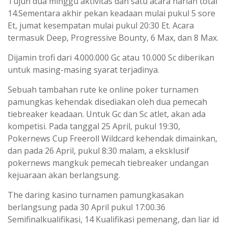
Tujuh dua minggu aktivitas dan satu acara harian total
14.Sementara akhir pekan keadaan mulai pukul 5 sore
Et, jumat kesempatan mulai pukul 20:30 Et. Acara
termasuk Deep, Progressive Bounty, 6 Max, dan 8 Max.
Dijamin trofi dari 4.000.000 Gc atau 10.000 Sc diberikan
untuk masing-masing syarat terjadinya.
Sebuah tambahan rute ke online poker turnamen
pamungkas kehendak disediakan oleh dua pemecah
tiebreaker keadaan. Untuk Gc dan Sc atlet, akan ada
kompetisi. Pada tanggal 25 April, pukul 19:30,
Pokernews Cup Freeroll Wildcard kehendak dimainkan,
dan pada 26 April, pukul 8:30 malam, a eksklusif
pokernews mangkuk pemecah tiebreaker undangan
kejuaraan akan berlangsung.
The daring kasino turnamen pamungkasakan
berlangsung pada 30 April pukul 17:00.36
Semifinalkualifikasi, 14 Kualifikasi pemenang, dan liar id