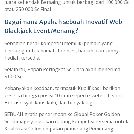
juara kehendak Bersaing untuk berbagi dari 100.000 Gc
atau 250 000 Sc Final.
Bagaimana Apakah sebuah Inovatif Web
Blackjack Event Menang?
Sebagian besar kompetisi memiliki pemain yang
bersaing untuk hadiah. Pennies, hadiah, dan lainnya
hadiah tersedia.
Selain itu, Papan Peringkat Sc juara akan menerima
5.000 Sc.
Kebanyakan keadaan, termasuk Kualifikasi, berikan
peserta hingga posisi 10 item seperti sweter, T-shirt,
Betcash
syal, kaus kaki, dan banyak lagi.
SEBUAH gratis penerimaan ke Global Poker Golden
Scrimmage yang akan datang kompetisi tersedia untuk
Kualifikasi Gc kesempatan pemenang.Pemenang