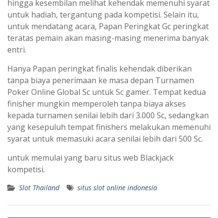
hingga kesembilan melihat kehendak memenuhi syarat
untuk hadiah, tergantung pada kompetisi. Selain itu,
untuk mendatang acara, Papan Peringkat Gc peringkat
teratas pemain akan masing-masing menerima banyak
entri.
Hanya Papan peringkat finalis kehendak diberikan
tanpa biaya penerimaan ke masa depan Turnamen
Poker Online Global Sc untuk Sc gamer. Tempat kedua
finisher mungkin memperoleh tanpa biaya akses
kepada turnamen senilai lebih dari 3.000 Sc, sedangkan
yang kesepuluh tempat finishers melakukan memenuhi
syarat untuk memasuki acara senilai lebih dari 500 Sc.
untuk memulai yang baru situs web Blackjack
kompetisi.
Slot Thailand
situs slot online indonesia