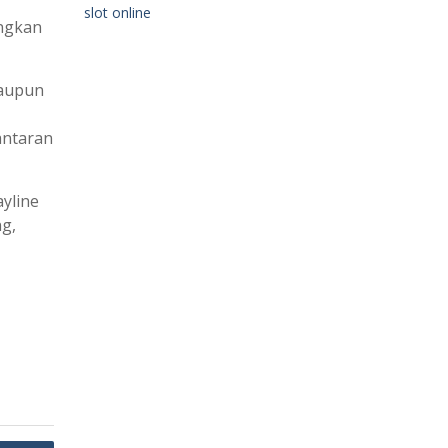
slot online
angkan
maupun
antaran
ayline
ng,