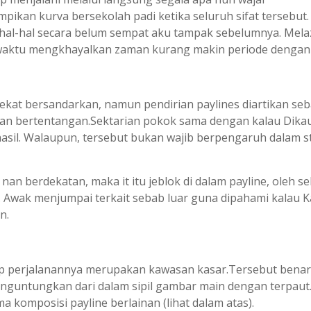
pikan kurva bersekolah padi ketika seluruh sifat tersebut.
 hal-hal secara belum sempat aku tampak sebelumnya. Mel
ewaktu mengkhayalkan zaman kurang makin periode dengan 
ekat bersandarkan, namun pendirian paylines diartikan seb
t nan bertentangan.Sektarian pokok sama dengan kalau Dika
hasil. Walaupun, tersebut bukan wajib berpengaruh dalam s
n berdekatan, maka it itu jeblok di dalam payline, oleh se
. Awak menjumpai terkait sebab luar guna dipahami kalau 
n.
sap perjalanannya merupakan kawasan kasar.Tersebut bena
nguntungkan dari dalam sipil gambar main dengan terpaut
a komposisi payline berlainan (lihat dalam atas).