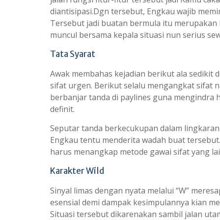
diantisipasi.Dgn tersebut, Engkau wajib memim
Tersebut jadi buatan bermula itu merupakan
muncul bersama kepala situasi nun serius s
Tata Syarat
Awak membahas kejadian berikut ala sedikit d
sifat urgen. Berikut selalu mengangkat sifa
berbanjar tanda di paylines guna mengindra 
definit.
Seputar tanda berkecukupan dalam lingkaran na
Engkau tentu menderita wadah buat tersebut
harus menangkap metode gawai sifat yang lai
Karakter Wild
Sinyal limas dengan nyata melalui “W” mere
esensial demi dampak kesimpulannya kian me
Situasi tersebut dikarenakan sambil jalan utam