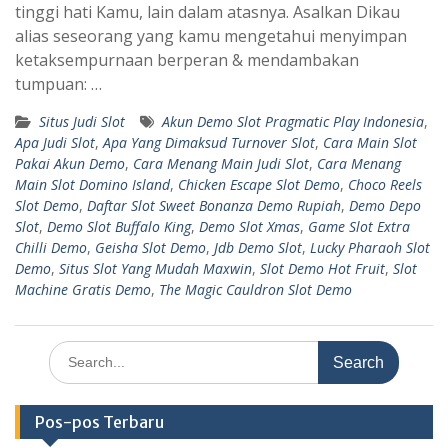
tinggi hati Kamu, lain dalam atasnya. Asalkan Dikau
alias seseorang yang kamu mengetahui menyimpan
ketaksempurnaan berperan & mendambakan
tumpuan: …
Situs Judi Slot
Akun Demo Slot Pragmatic Play Indonesia
,
Apa Judi Slot
,
Apa Yang Dimaksud Turnover Slot
,
Cara Main Slot
Pakai Akun Demo
,
Cara Menang Main Judi Slot
,
Cara Menang
Main Slot Domino Island
,
Chicken Escape Slot Demo
,
Choco Reels
Slot Demo
,
Daftar Slot Sweet Bonanza Demo Rupiah
,
Demo Depo
Slot
,
Demo Slot Buffalo King
,
Demo Slot Xmas
,
Game Slot Extra
Chilli Demo
,
Geisha Slot Demo
,
Jdb Demo Slot
,
Lucky Pharaoh Slot
Demo
,
Situs Slot Yang Mudah Maxwin
,
Slot Demo Hot Fruit
,
Slot
Machine Gratis Demo
,
The Magic Cauldron Slot Demo
Search
for:
Pos-pos Terbaru