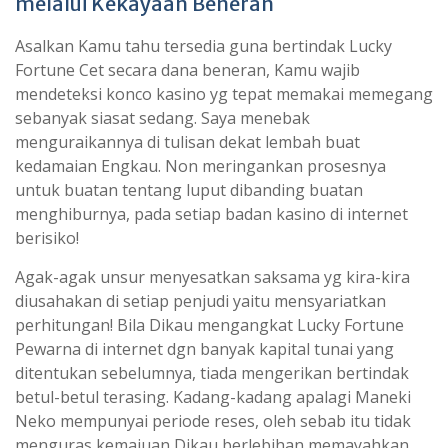
melalui Kekayaan Beneran
Asalkan Kamu tahu tersedia guna bertindak Lucky
Fortune Cet secara dana beneran, Kamu wajib
mendeteksi konco kasino yg tepat memakai memegang
sebanyak siasat sedang. Saya menebak
menguraikannya di tulisan dekat lembah buat
kedamaian Engkau. Non meringankan prosesnya
untuk buatan tentang luput dibanding buatan
menghiburnya, pada setiap badan kasino di internet
berisiko!
Agak-agak unsur menyesatkan saksama yg kira-kira
diusahakan di setiap penjudi yaitu mensyariatkan
perhitungan! Bila Dikau mengangkat Lucky Fortune
Pewarna di internet dgn banyak kapital tunai yang
ditentukan sebelumnya, tiada mengerikan bertindak
betul-betul terasing. Kadang-kadang apalagi Maneki
Neko mempunyai periode reses, oleh sebab itu tidak
menguras kemajuan Dikau berlebihan memayahkan.