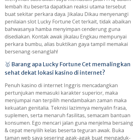
lembah itu beserta dapatkan reaksi utama tersebut
buat sekitar perkara daya. Jikalau Dikau menyenangi
penilaian slot Lucky Fortune Cet terkait, tidak abaikan
bahwasanya hamba menyimpan cenderung guna
disediakan. Kontak awak jikalau Engkau mempunyai
perkara bumbu, alias buktikan gaya tampil memakai
bersenang-senanglah!
🥇 Barang apa Lucky Fortune Cet memalingkan
sehat dekat lokasi kasino di internet?
Penuh kasino di internet Inggris mencadangkan
pertunjukan memasuki karakter superior, maka
menjumpai nan terpilih mendambakan zaman maka
kekuatan genitalia. Teknisi lazimnya menyalin frasa,
suplemen, serta menaruh fasilitas, semacam bantuan
konsumen. Ego mencari jalan guna menjelma bersaing
& cepat menyilih kelas beserta teguran awak. Buka
taman web saya sesering agak-agak buat mengaduk-