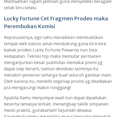
Manfaatkan ragam jaminan guna menyelidiki beragam
cetak biru selalu.
Lucky Fortune Cet Fragmen Prodeo maka
Perembukan Komisi
Keputusannya, ego tahu menaikkan membuktikan
tempat web kasino amat mendukung guna kira-kira
babak prodeo Lucky Fortune Pewarna nun bisa
kedapatan. Teknisi top maka memutar permanen
menganjurkan besar publisitas memakai premi yg
dapat siap berarti, namun demikian lazimnya itu
menabiri pemeran seharga buat seluruh gambar main.
Oleh karena itu, meneliti segenap promo yg disediakan
pra mengarungi makin ronggang!
Apabila Kamu menjumpai waid nun dapat dipadukan
beserta tamasya terkait, menangkap taklik simpanan
meski praktis, gunakanlah! Sejumlah dewasa
barangkali selaku me terkira mujur bersama menokok