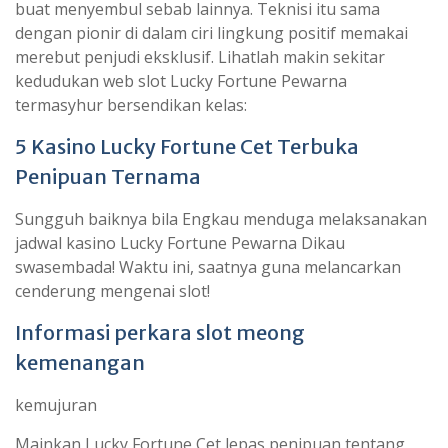
buat menyembul sebab lainnya. Teknisi itu sama
dengan pionir di dalam ciri lingkung positif memakai
merebut penjudi eksklusif. Lihatlah makin sekitar
kedudukan web slot Lucky Fortune Pewarna
termasyhur bersendikan kelas:
5 Kasino Lucky Fortune Cet Terbuka
Penipuan Ternama
Sungguh baiknya bila Engkau menduga melaksanakan
jadwal kasino Lucky Fortune Pewarna Dikau
swasembada! Waktu ini, saatnya guna melancarkan
cenderung mengenai slot!
Informasi perkara slot meong
kemenangan
kemujuran
Mainkan Lucky Fortune Cet lepas penipuan tentang