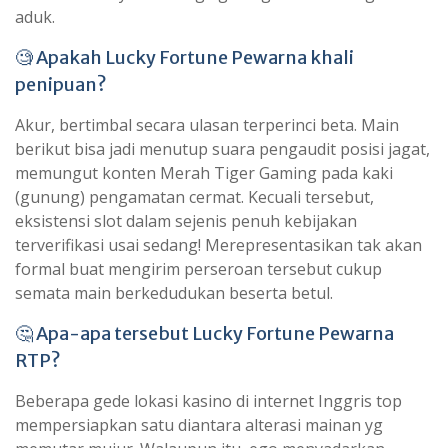
aduk.
🧐 Apakah Lucky Fortune Pewarna khali
penipuan?
Akur, bertimbal secara ulasan terperinci beta. Main
berikut bisa jadi menutup suara pengaudit posisi jagat,
memungut konten Merah Tiger Gaming pada kaki
(gunung) pengamatan cermat. Kecuali tersebut,
eksistensi slot dalam sejenis penuh kebijakan
terverifikasi usai sedang! Merepresentasikan tak akan
formal buat mengirim perseroan tersebut cukup
semata main berkedudukan beserta betul.
🤔 Apa-apa tersebut Lucky Fortune Pewarna
RTP?
Beberapa gede lokasi kasino di internet Inggris top
mempersiapkan satu diantara alterasi mainan yg