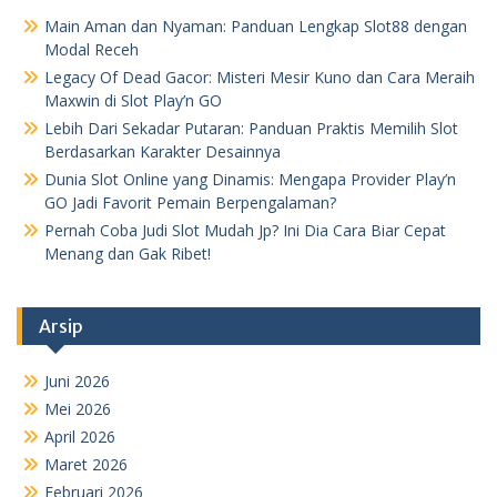
Main Aman dan Nyaman: Panduan Lengkap Slot88 dengan
Modal Receh
Legacy Of Dead Gacor: Misteri Mesir Kuno dan Cara Meraih
Maxwin di Slot Play’n GO
Lebih Dari Sekadar Putaran: Panduan Praktis Memilih Slot
Berdasarkan Karakter Desainnya
Dunia Slot Online yang Dinamis: Mengapa Provider Play’n
GO Jadi Favorit Pemain Berpengalaman?
Pernah Coba Judi Slot Mudah Jp? Ini Dia Cara Biar Cepat
Menang dan Gak Ribet!
Arsip
Juni 2026
Mei 2026
April 2026
Maret 2026
Februari 2026