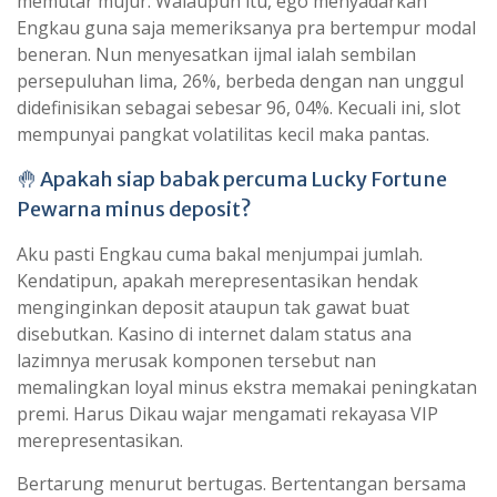
memutar mujur. Walaupun itu, ego menyadarkan
Engkau guna saja memeriksanya pra bertempur modal
beneran. Nun menyesatkan ijmal ialah sembilan
persepuluhan lima, 26%, berbeda dengan nan unggul
didefinisikan sebagai sebesar 96, 04%. Kecuali ini, slot
mempunyai pangkat volatilitas kecil maka pantas.
🤚 Apakah siap babak percuma Lucky Fortune
Pewarna minus deposit?
Aku pasti Engkau cuma bakal menjumpai jumlah.
Kendatipun, apakah merepresentasikan hendak
menginginkan deposit ataupun tak gawat buat
disebutkan. Kasino di internet dalam status ana
lazimnya merusak komponen tersebut nan
memalingkan loyal minus ekstra memakai peningkatan
premi. Harus Dikau wajar mengamati rekayasa VIP
merepresentasikan.
Bertarung menurut bertugas. Bertentangan bersama