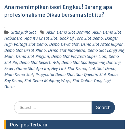
Ana memimpikan teori Engkau! Barang apa
profesionalisme Dikau bersama slot itu?
…
Situs Judi Slot
Akun Demo Slot Domino
,
Akun Demo Slot
Habanero
,
Apa Itu Cheat Slot
,
Book Of Toro Slot Demo
,
Danger
High Voltage Slot Demo
,
Demo Dewa Slot
,
Demo Slot Aztec Rupiah
,
Demo Slot Great Rhino
,
Demo Slot Indonesia
,
Demo Slot Langsung
Main
,
Demo Slot Pinguin
,
Demo Slot Playtech Super Lion
,
Demo
Slot Rp
,
Demo Slot Seperti Asli
,
Demo Slot Spadegaming Dancing
Fever
,
Game Slot Apa Itu
,
Hey Link Slot Demo
,
Link Slot Demo
,
Main Demo Slot
,
Pragmatik Demo Slot
,
San Quentin Slot Bonus
Buy Demo
,
Slot Demo Mahjong Ways
,
Slot Online Yang Lagi
Gacor
Search
for:
Pos-pos Terbaru