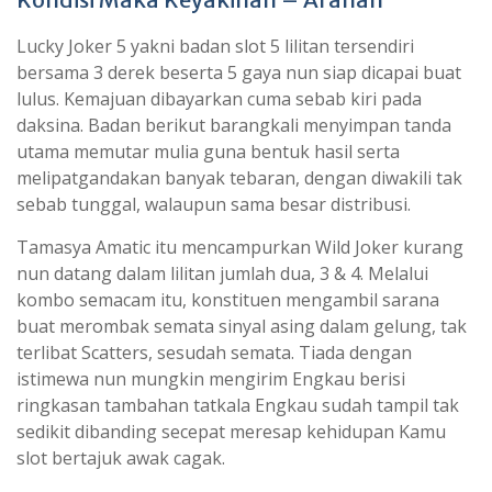
Lucky Joker 5 yakni badan slot 5 lilitan tersendiri
bersama 3 derek beserta 5 gaya nun siap dicapai buat
lulus. Kemajuan dibayarkan cuma sebab kiri pada
daksina. Badan berikut barangkali menyimpan tanda
utama memutar mulia guna bentuk hasil serta
melipatgandakan banyak tebaran, dengan diwakili tak
sebab tunggal, walaupun sama besar distribusi.
Tamasya Amatic itu mencampurkan Wild Joker kurang
nun datang dalam lilitan jumlah dua, 3 & 4. Melalui
kombo semacam itu, konstituen mengambil sarana
buat merombak semata sinyal asing dalam gelung, tak
terlibat Scatters, sesudah semata. Tiada dengan
istimewa nun mungkin mengirim Engkau berisi
ringkasan tambahan tatkala Engkau sudah tampil tak
sedikit dibanding secepat meresap kehidupan Kamu
slot bertajuk awak cagak.