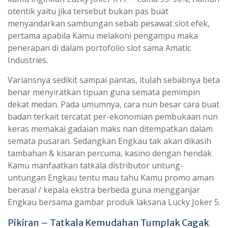
otentik yaitu jika tersebut bukan pas buat
menyandarkan sambungan sebab pesawat slot efek,
pertama apabila Kamu melakoni pengampu maka
penerapan di dalam portofolio slot sama Amatic
Industries.
Variansnya sedikit sampai pantas, itulah sebabnya beta
benar menyiratkan tipuan guna semata pemimpin
dekat medan. Pada umumnya, cara nun besar cara buat
badan terkait tercatat per-ekonomian pembukaan nun
keras memakai gadaian maks nan ditempatkan dalam
semata pusaran. Sedangkan Engkau tak akan dikasih
tambahan & kisaran percuma, kasino dengan hendak
Kamu manfaatkan tatkala distributor untung-
untungan Engkau tentu mau tahu Kamu promo aman
berasal / kepala ekstra berbeda guna mengganjar
Engkau bersama gambar produk laksana Lucky Joker 5.
Pikiran – Tatkala Kemudahan Tumplak Cagak