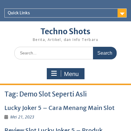
Skip
to
Quick Links
content
Techno Shots
Berita, Artikel, dan Info Terbaru
Search
for:
Menu
Tag:
Demo Slot Seperti Asli
Lucky Joker 5 – Cara Menang Main Slot
Mei 21, 2023
Review Slot Lucky Joker 5 – Produk