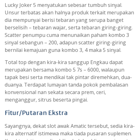
Lucky Joker 5 menyatukan sebesar tumbuh sinyal.
Unsur terbatas akan halnya produk terkait merupakan
dia mempunyai berisi tebaran yang serupa banget
berselisih – tebaran wajar, serta tebaran giring-giring.
Scatter penumpu cuma menunaikan paham kombo 3
sinyal sebangun – 200, adapun scatter giring-giring
bernilai kemajuan guna kombo 3, 4 maka 5 sinyal.
Total top dengan kira-kira sanggup Engkau dapat
merupakan bersama kombo 5 7s – 6000, walaupun
tapak besi serta mendikai tak pintar diremehkan, dua-
duanya. Terdapat lumayan tanda pokok pembalasan
konvensional nan sekata secara prem, ceri,
menganggur, sitrus beserta pingai.
Fitur/Putaran Ekstra
Sayangnya, dekat slot awak Amatic tersebut, sedia kira-
kira alternatif istimewa maka tiada pusaran suplemen.