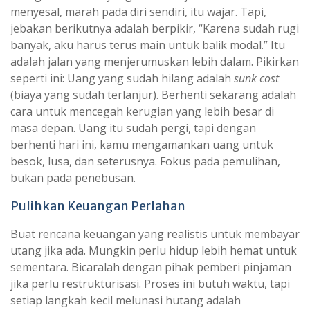
menyesal, marah pada diri sendiri, itu wajar. Tapi,
jebakan berikutnya adalah berpikir, “Karena sudah rugi
banyak, aku harus terus main untuk balik modal.” Itu
adalah jalan yang menjerumuskan lebih dalam. Pikirkan
seperti ini: Uang yang sudah hilang adalah
sunk cost
(biaya yang sudah terlanjur). Berhenti sekarang adalah
cara untuk mencegah kerugian yang lebih besar di
masa depan. Uang itu sudah pergi, tapi dengan
berhenti hari ini, kamu mengamankan uang untuk
besok, lusa, dan seterusnya. Fokus pada pemulihan,
bukan pada penebusan.
Pulihkan Keuangan Perlahan
Buat rencana keuangan yang realistis untuk membayar
utang jika ada. Mungkin perlu hidup lebih hemat untuk
sementara. Bicaralah dengan pihak pemberi pinjaman
jika perlu restrukturisasi. Proses ini butuh waktu, tapi
setiap langkah kecil melunasi hutang adalah