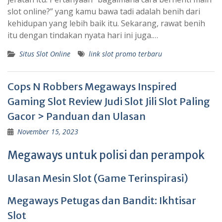
slot online?” yang kamu bawa tadi adalah benih dari
kehidupan yang lebih baik itu. Sekarang, rawat benih
itu dengan tindakan nyata hari ini juga.…
Situs Slot Online
link slot promo terbaru
Cops N Robbers Megaways Inspired
Gaming Slot Review Judi Slot Jili Slot Paling
Gacor > Panduan dan Ulasan
November 15, 2023
Megaways untuk polisi dan perampok
Ulasan Mesin Slot (Game Terinspirasi)
Megaways Petugas dan Bandit: Ikhtisar
Slot