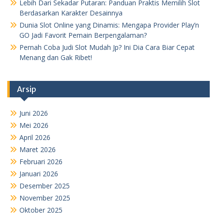
Lebih Dari Sekadar Putaran: Panduan Praktis Memilih Slot
Berdasarkan Karakter Desainnya
Dunia Slot Online yang Dinamis: Mengapa Provider Play’n
GO Jadi Favorit Pemain Berpengalaman?
Pernah Coba Judi Slot Mudah Jp? Ini Dia Cara Biar Cepat
Menang dan Gak Ribet!
Arsip
Juni 2026
Mei 2026
April 2026
Maret 2026
Februari 2026
Januari 2026
Desember 2025
November 2025
Oktober 2025