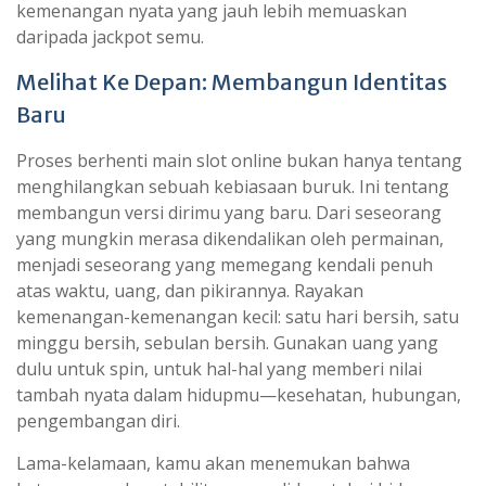
kemenangan nyata yang jauh lebih memuaskan
daripada jackpot semu.
Melihat Ke Depan: Membangun Identitas
Baru
Proses berhenti main slot online bukan hanya tentang
menghilangkan sebuah kebiasaan buruk. Ini tentang
membangun versi dirimu yang baru. Dari seseorang
yang mungkin merasa dikendalikan oleh permainan,
menjadi seseorang yang memegang kendali penuh
atas waktu, uang, dan pikirannya. Rayakan
kemenangan-kemenangan kecil: satu hari bersih, satu
minggu bersih, sebulan bersih. Gunakan uang yang
dulu untuk spin, untuk hal-hal yang memberi nilai
tambah nyata dalam hidupmu—kesehatan, hubungan,
pengembangan diri.
Lama-kelamaan, kamu akan menemukan bahwa