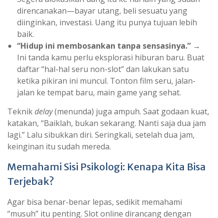
direncanakan—bayar utang, beli sesuatu yang
diinginkan, investasi. Uang itu punya tujuan lebih
baik.
“Hidup ini membosankan tanpa sensasinya.”
→
Ini tanda kamu perlu eksplorasi hiburan baru. Buat
daftar “hal-hal seru non-slot” dan lakukan satu
ketika pikiran ini muncul. Tonton film seru, jalan-
jalan ke tempat baru, main game yang sehat.
Teknik
delay
(menunda) juga ampuh. Saat godaan kuat,
katakan, “Baiklah, bukan sekarang. Nanti saja dua jam
lagi.” Lalu sibukkan diri. Seringkali, setelah dua jam,
keinginan itu sudah mereda.
Memahami Sisi Psikologi: Kenapa Kita Bisa
Terjebak?
Agar bisa benar-benar lepas, sedikit memahami
“musuh” itu penting. Slot online dirancang dengan