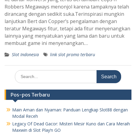
Robbers Megaways menonjol karena tampaknya telah
dirancang dengan sedikit suka.Terinspirasi mungkin
lanjutkan Bert dan Copper’s pengalaman dengan
teratur Megaways fitur, tetapi ada fitur menyenangkan
lainnya yang menyatukan yang lama dan baru untuk
membuat game ini menyenangkan.…
Slot Indonesia
link slot promo terbaru
Search
for:
Pos-pos Terbaru
Main Aman dan Nyaman: Panduan Lengkap Slot88 dengan
Modal Receh
Legacy Of Dead Gacor: Misteri Mesir Kuno dan Cara Meraih
Maxwin di Slot Play’n GO