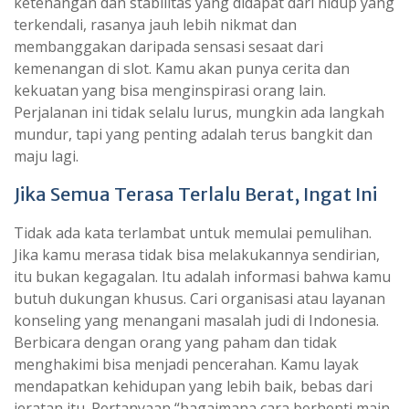
ketenangan dan stabilitas yang didapat dari hidup yang
terkendali, rasanya jauh lebih nikmat dan
membanggakan daripada sensasi sesaat dari
kemenangan di slot. Kamu akan punya cerita dan
kekuatan yang bisa menginspirasi orang lain.
Perjalanan ini tidak selalu lurus, mungkin ada langkah
mundur, tapi yang penting adalah terus bangkit dan
maju lagi.
Jika Semua Terasa Terlalu Berat, Ingat Ini
Tidak ada kata terlambat untuk memulai pemulihan.
Jika kamu merasa tidak bisa melakukannya sendirian,
itu bukan kegagalan. Itu adalah informasi bahwa kamu
butuh dukungan khusus. Cari organisasi atau layanan
konseling yang menangani masalah judi di Indonesia.
Berbicara dengan orang yang paham dan tidak
menghakimi bisa menjadi pencerahan. Kamu layak
mendapatkan kehidupan yang lebih baik, bebas dari
jeratan itu. Pertanyaan “bagaimana cara berhenti main