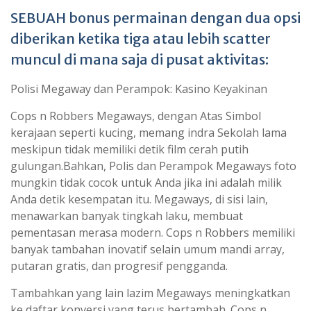
SEBUAH bonus permainan dengan dua opsi
diberikan ketika tiga atau lebih scatter
muncul di mana saja di pusat aktivitas:
Polisi Megaway dan Perampok: Kasino Keyakinan
Cops n Robbers Megaways, dengan Atas Simbol
kerajaan seperti kucing, memang indra Sekolah lama
meskipun tidak memiliki detik film cerah putih
gulungan.Bahkan, Polis dan Perampok Megaways foto
mungkin tidak cocok untuk Anda jika ini adalah milik
Anda detik kesempatan itu. Megaways, di sisi lain,
menawarkan banyak tingkah laku, membuat
pementasan merasa modern. Cops n Robbers memiliki
banyak tambahan inovatif selain umum mandi array,
putaran gratis, dan progresif pengganda.
Tambahkan yang lain lazim Megaways meningkatkan
ke daftar konversi yang terus bertambah. Cops n