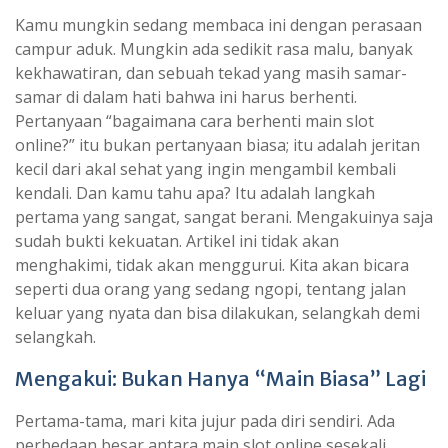
Kamu mungkin sedang membaca ini dengan perasaan
campur aduk. Mungkin ada sedikit rasa malu, banyak
kekhawatiran, dan sebuah tekad yang masih samar-
samar di dalam hati bahwa ini harus berhenti.
Pertanyaan “bagaimana cara berhenti main slot
online?” itu bukan pertanyaan biasa; itu adalah jeritan
kecil dari akal sehat yang ingin mengambil kembali
kendali. Dan kamu tahu apa? Itu adalah langkah
pertama yang sangat, sangat berani. Mengakuinya saja
sudah bukti kekuatan. Artikel ini tidak akan
menghakimi, tidak akan menggurui. Kita akan bicara
seperti dua orang yang sedang ngopi, tentang jalan
keluar yang nyata dan bisa dilakukan, selangkah demi
selangkah.
Mengakui: Bukan Hanya “Main Biasa” Lagi
Pertama-tama, mari kita jujur pada diri sendiri. Ada
perbedaan besar antara main slot online sesekali