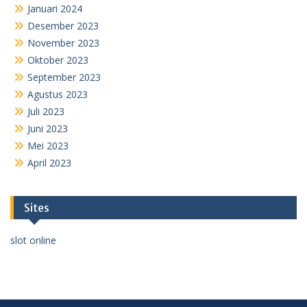
Januari 2024
Desember 2023
November 2023
Oktober 2023
September 2023
Agustus 2023
Juli 2023
Juni 2023
Mei 2023
April 2023
Sites
slot online