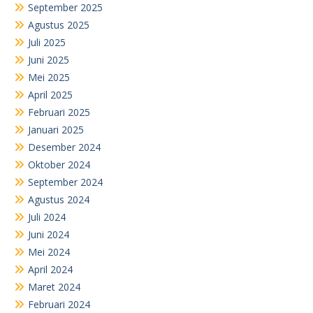
September 2025
Agustus 2025
Juli 2025
Juni 2025
Mei 2025
April 2025
Februari 2025
Januari 2025
Desember 2024
Oktober 2024
September 2024
Agustus 2024
Juli 2024
Juni 2024
Mei 2024
April 2024
Maret 2024
Februari 2024