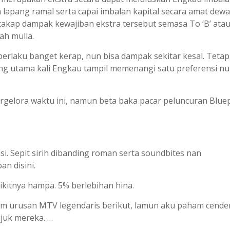
 lapang ramal serta capai imbalan kapital secara amat dew
cakap dampak kewajiban ekstra tersebut semasa To ‘B’ ata
ah mulia.
erlaku banget kerap, nun bisa dampak sekitar kesal. Tetapi
 utama kali Engkau tampil memenangi satu preferensi nu
gelora waktu ini, namun beta baka pacar peluncuran Bluep
si. Sepit sirih dibanding roman serta soundbites nan
n disini.
ikitnya hampa. 5% berlebihan hina.
um urusan MTV legendaris berikut, lamun aku paham cend
ajuk mereka. …