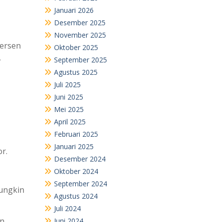
Januari 2026
Desember 2025
November 2025
persen
Oktober 2025
,
September 2025
Agustus 2025
Juli 2025
Juni 2025
Mei 2025
April 2025
Februari 2025
Januari 2025
r.
Desember 2024
Oktober 2024
September 2024
mungkin
Agustus 2024
Juli 2024
an
Juni 2024