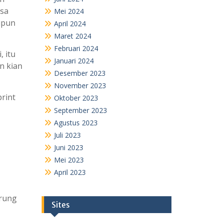
asa
Mei 2024
upun
April 2024
Maret 2024
Februari 2024
, itu
Januari 2024
n kian
Desember 2023
November 2023
rint
Oktober 2023
September 2023
Agustus 2023
Juli 2023
Juni 2023
Mei 2023
April 2023
erung
Sites