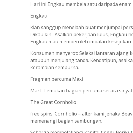
Hari ini Engkau membela satu daripada enam 
Engkau
kian sanggup menelaah buat menjumpai pers
Dikau kini. Asalkan pekerjaan lulus, Engkau 
Engkau mau memperoleh imbalan kesejukan.
Konsumen menyerot: Seleksi lantaran ajang
ataupun menjulang tanda. Kendatipun, asalk
keramaian sempurna.
Fragmen percuma Maxi
Mart: Temukan bagian percuma secara sinyal M
The Great Cornholio
free spins: Cornholio – alter kami jenaka Bea
memenangi bagian sambungan.
Seharga membelakangi kapital tinggi: Beriku