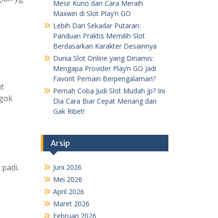
Mesir Kuno dan Cara Meraih
Maxwin di Slot Play’n GO
Lebih Dari Sekadar Putaran:
Panduan Praktis Memilih Slot
Berdasarkan Karakter Desainnya
Dunia Slot Online yang Dinamis:
Mengapa Provider Play’n GO Jadi
Favorit Pemain Berpengalaman?
t
Pernah Coba Judi Slot Mudah Jp? Ini
ogok
Dia Cara Biar Cepat Menang dan
Gak Ribet!
Arsip
 padi.
Juni 2026
Mei 2026
April 2026
Maret 2026
Februari 2026